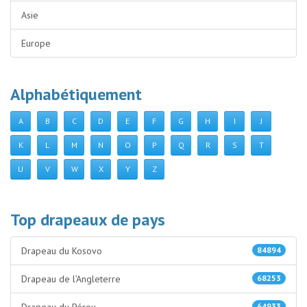
Asie
Europe
Alphabétiquement
A
B
C
D
E
F
G
H
I
J
K
L
M
N
O
P
Q
R
S
T
U
V
W
X
Y
Z
Top drapeaux de pays
Drapeau du Kosovo
84894
Drapeau de l’Angleterre
68253
64933