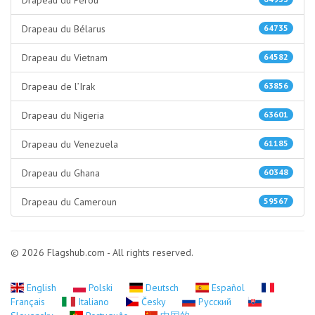
Drapeau du Pérou
Drapeau du Bélarus
64735
Drapeau du Vietnam
64582
Drapeau de l’Irak
63856
Drapeau du Nigeria
63601
Drapeau du Venezuela
61185
Drapeau du Ghana
60348
Drapeau du Cameroun
59567
© 2026 Flagshub.com - All rights reserved.
English
Polski
Deutsch
Español
Français
Italiano
Česky
Русский