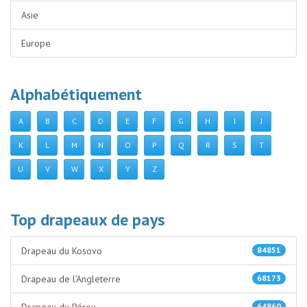
Asie
Europe
Alphabétiquement
A
B
C
D
E
F
G
H
I
J
K
L
M
N
O
P
Q
R
S
T
U
V
W
X
Y
Z
Top drapeaux de pays
Drapeau du Kosovo
84851
Drapeau de l’Angleterre
68173
64860