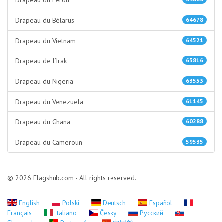
Drapeau du Pérou
Drapeau du Bélarus
64678
Drapeau du Vietnam
64521
Drapeau de l’Irak
63816
Drapeau du Nigeria
63553
Drapeau du Venezuela
61145
Drapeau du Ghana
60288
Drapeau du Cameroun
59535
© 2026 Flagshub.com - All rights reserved.
English
Polski
Deutsch
Español
Français
Italiano
Česky
Русский