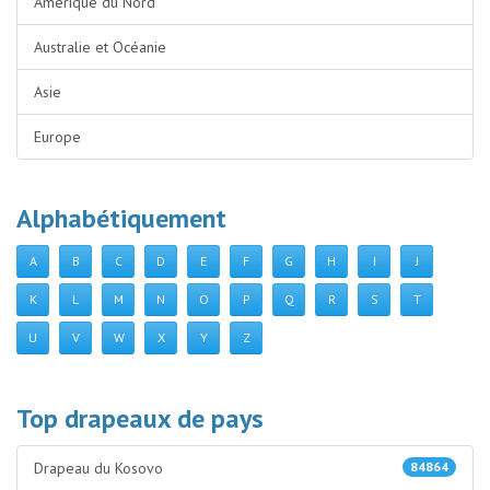
Amérique du Nord
Australie et Océanie
Asie
Europe
Alphabétiquement
A
B
C
D
E
F
G
H
I
J
K
L
M
N
O
P
Q
R
S
T
U
V
W
X
Y
Z
Top drapeaux de pays
Drapeau du Kosovo
84864