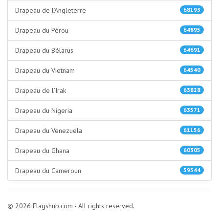
Drapeau de l’Angleterre
68193
Drapeau du Pérou
64895
Drapeau du Bélarus
64691
Drapeau du Vietnam
64540
Drapeau de l’Irak
63828
Drapeau du Nigeria
63571
Drapeau du Venezuela
61156
Drapeau du Ghana
60305
Drapeau du Cameroun
59544
© 2026 Flagshub.com - All rights reserved.