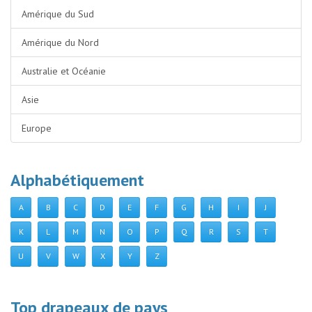
Amérique du Sud
Amérique du Nord
Australie et Océanie
Asie
Europe
Alphabétiquement
A
B
C
D
E
F
G
H
I
J
K
L
M
N
O
P
Q
R
S
T
U
V
W
X
Y
Z
Top drapeaux de pays