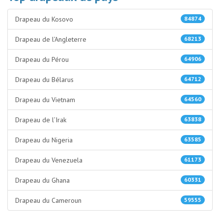
Drapeau du Kosovo
84874
Drapeau de l’Angleterre
68213
Drapeau du Pérou
64906
Drapeau du Bélarus
64712
Drapeau du Vietnam
64560
Drapeau de l’Irak
63838
Drapeau du Nigeria
63585
Drapeau du Venezuela
61173
Drapeau du Ghana
60331
Drapeau du Cameroun
59555