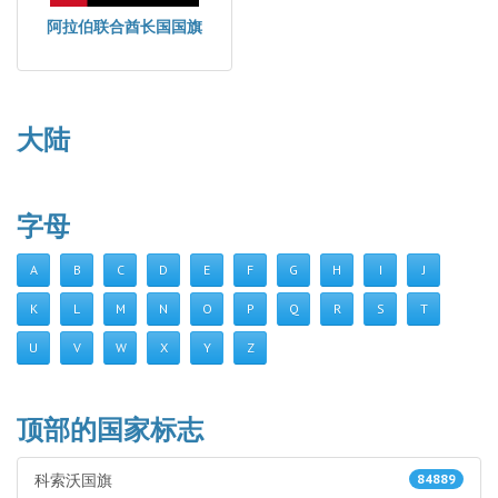
阿拉伯联合酋长国国旗
大陆
字母
A
B
C
D
E
F
G
H
I
J
K
L
M
N
O
P
Q
R
S
T
U
V
W
X
Y
Z
顶部的国家标志
科索沃国旗
84889