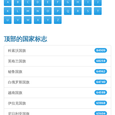
A
B
C
D
E
F
G
H
I
J
K
L
M
N
O
P
Q
R
S
T
U
V
W
X
Y
Z
顶部的国家标志
科索沃国旗
84909
英格兰国旗
68258
秘鲁国旗
64962
白俄罗斯国旗
64740
越南国旗
64588
伊拉克国旗
63868
尼日利亚国旗
63604