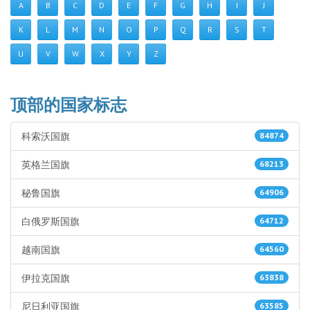
A
B
C
D
E
F
G
H
I
J
K
L
M
N
O
P
Q
R
S
T
U
V
W
X
Y
Z
顶部的国家标志
科索沃国旗
84874
英格兰国旗
68213
秘鲁国旗
64906
白俄罗斯国旗
64712
越南国旗
64560
伊拉克国旗
63838
尼日利亚国旗
63585