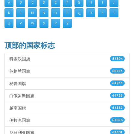
A
B
C
D
E
F
G
H
I
J
K
L
M
N
O
P
Q
R
S
T
U
V
W
X
Y
Z
顶部的国家标志
科索沃国旗
84894
英格兰国旗
68253
秘鲁国旗
64933
白俄罗斯国旗
64735
越南国旗
64582
伊拉克国旗
63856
尼日利亚国旗
63601