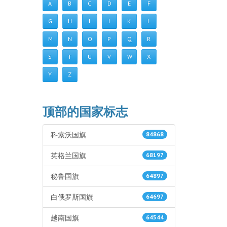
A
B
C
D
E
F
G
H
I
J
K
L
M
N
O
P
Q
R
S
T
U
V
W
X
Y
Z
顶部的国家标志
科索沃国旗
84868
英格兰国旗
68197
秘鲁国旗
64897
白俄罗斯国旗
64697
越南国旗
64544