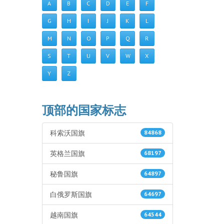
A
B
C
D
E
F
G
H
I
J
K
L
M
N
O
P
Q
R
S
T
U
V
W
X
Y
Z
顶部的国家标志
科索沃国旗
84868
英格兰国旗
68197
秘鲁国旗
64897
白俄罗斯国旗
64697
越南国旗
64544