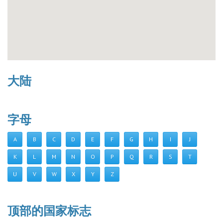
大陆
字母
A
B
C
D
E
F
G
H
I
J
K
L
M
N
O
P
Q
R
S
T
U
V
W
X
Y
Z
顶部的国家标志