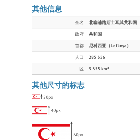
其他信息
全名
北塞浦路斯土耳其共和国
政府
共和国
首都
尼科西亚（Lefkoşa）
人口
285 356
区
3 355 km²
其他尺寸的标志
20px
40px
80px