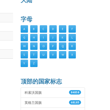
大陆
字母
A
B
C
D
E
F
G
H
I
J
K
L
M
N
O
P
Q
R
S
T
U
V
W
X
Y
Z
顶部的国家标志
科索沃国旗
84858
英格兰国旗
68183