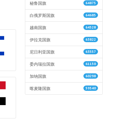
秘鲁国旗
64875
白俄罗斯国旗
64685
越南国旗
64528
伊拉克国旗
63822
尼日利亚国旗
63557
委内瑞拉国旗
61150
加纳国旗
60298
喀麦隆国旗
59540