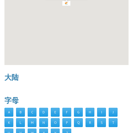
大陆
字母
A
B
C
D
E
F
G
H
I
J
K
L
M
N
O
P
Q
R
S
T
U
V
W
X
Y
Z