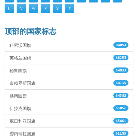
U
V
W
X
Y
Z
顶部的国家标志
科索沃国旗
84894
英格兰国旗
68253
秘鲁国旗
64933
白俄罗斯国旗
64735
越南国旗
64582
伊拉克国旗
63856
尼日利亚国旗
63601
委内瑞拉国旗
61185