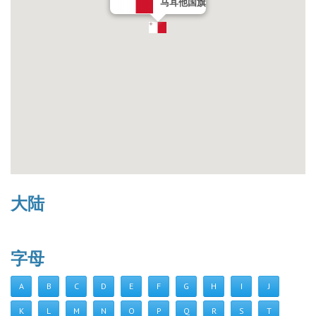
马耳他国旗
大陆
字母
A
B
C
D
E
F
G
H
I
J
K
L
M
N
O
P
Q
R
S
T