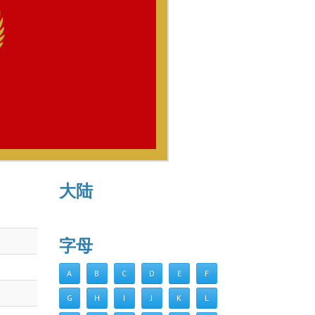
大陆
字母
A
B
C
D
E
F
G
H
I
J
K
L