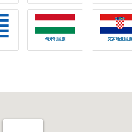
匈牙利国旗
克罗地亚国