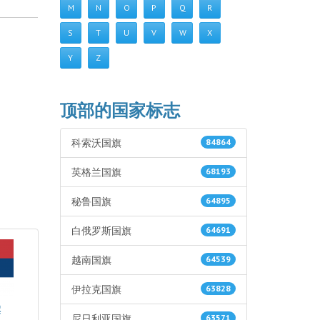
M
N
O
P
Q
R
S
T
U
V
W
X
Y
Z
顶部的国家标志
科索沃国旗
84864
英格兰国旗
68193
秘鲁国旗
64895
白俄罗斯国旗
64691
越南国旗
64539
伊拉克国旗
63828
旗
尼日利亚国旗
63571