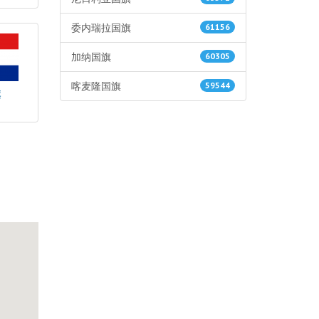
委内瑞拉国旗
61156
加纳国旗
60305
喀麦隆国旗
59544
旗