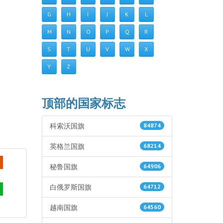
G
H
I
J
K
L
M
N
O
P
Q
R
S
T
U
V
W
X
Y
Z
顶部的国家标志
科索沃国旗
84874
英格兰国旗
68214
秘鲁国旗
64906
白俄罗斯国旗
64712
越南国旗
64560