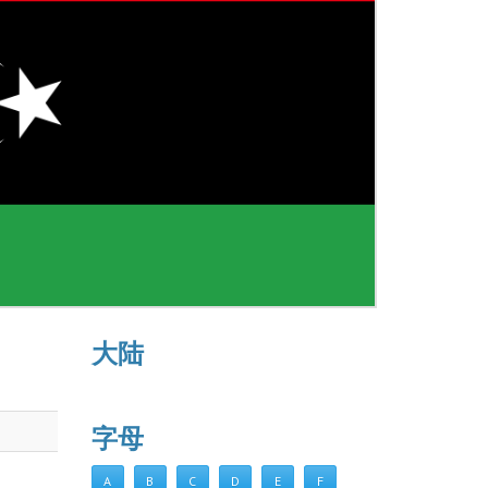
大陆
字母
A
B
C
D
E
F