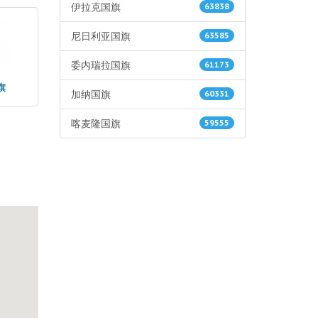
伊拉克国旗
63838
尼日利亚国旗
63585
委内瑞拉国旗
61173
旗
加纳国旗
60331
喀麦隆国旗
59555