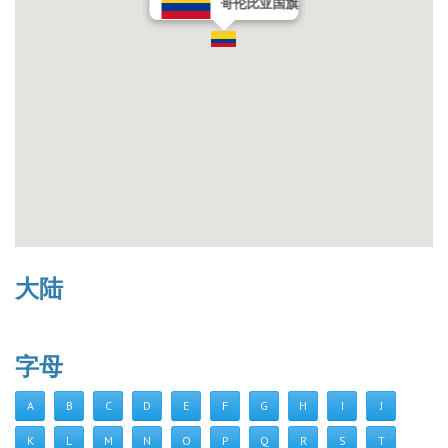
哥伦比亚国旗
大陆
字母
A
B
C
D
E
F
G
H
I
J
K
L
M
N
O
P
Q
R
S
T