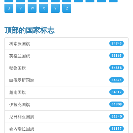
U
V
W
X
Y
Z
顶部的国家标志
科索沃国旗
84843
英格兰国旗
68165
秘鲁国旗
64858
白俄罗斯国旗
64675
越南国旗
64517
伊拉克国旗
63809
尼日利亚国旗
63540
委内瑞拉国旗
61137