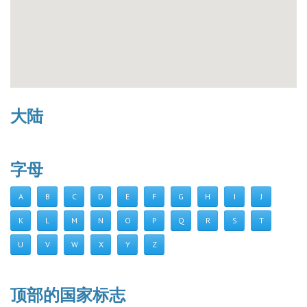
大陆
字母
A
B
C
D
E
F
G
H
I
J
K
L
M
N
O
P
Q
R
S
T
U
V
W
X
Y
Z
顶部的国家标志