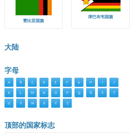
津巴布韦国旗
赞比亚国旗
大陆
字母
A
B
C
D
E
F
G
H
I
J
K
L
M
N
O
P
Q
R
S
T
U
V
W
X
Y
Z
顶部的国家标志