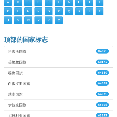
A
B
C
D
E
F
G
H
I
J
K
L
M
N
O
P
Q
R
S
T
U
V
W
X
Y
Z
顶部的国家标志
科索沃国旗
84851
英格兰国旗
68173
秘鲁国旗
64860
白俄罗斯国旗
64678
越南国旗
64521
伊拉克国旗
63816
尼日利亚国旗
63553