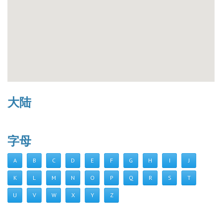
大陆
字母
A
B
C
D
E
F
G
H
I
J
K
L
M
N
O
P
Q
R
S
T
U
V
W
X
Y
Z