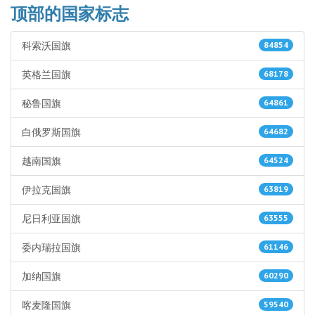
顶部的国家标志
科索沃国旗
84854
英格兰国旗
68178
秘鲁国旗
64861
白俄罗斯国旗
64682
越南国旗
64524
伊拉克国旗
63819
尼日利亚国旗
63555
委内瑞拉国旗
61146
加纳国旗
60290
喀麦隆国旗
59540