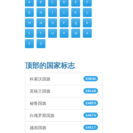
A
B
C
D
E
F
G
H
I
J
K
L
M
N
O
P
Q
R
S
T
U
V
W
X
Y
Z
顶部的国家标志
科索沃国旗
84846
英格兰国旗
68168
秘鲁国旗
64859
白俄罗斯国旗
64676
越南国旗
64517