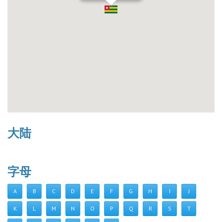
大陆
字母
A
B
C
D
E
F
G
H
I
J
K
L
M
N
O
P
Q
R
S
T