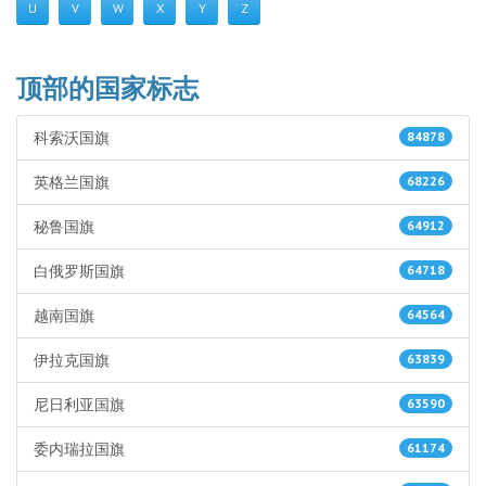
U
V
W
X
Y
Z
顶部的国家标志
科索沃国旗
84878
英格兰国旗
68226
秘鲁国旗
64912
白俄罗斯国旗
64718
越南国旗
64564
伊拉克国旗
63839
尼日利亚国旗
63590
委内瑞拉国旗
61174