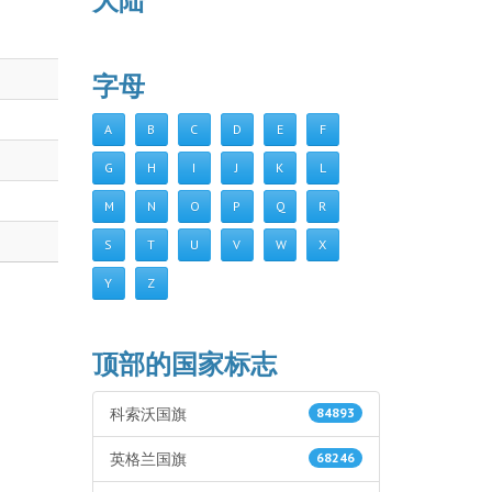
大陆
字母
A
B
C
D
E
F
G
H
I
J
K
L
M
N
O
P
Q
R
S
T
U
V
W
X
Y
Z
顶部的国家标志
科索沃国旗
84893
英格兰国旗
68246