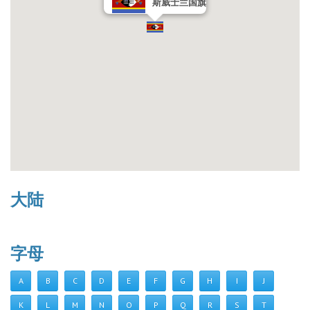
斯威士兰国旗
大陆
字母
A
B
C
D
E
F
G
H
I
J
K
L
M
N
O
P
Q
R
S
T