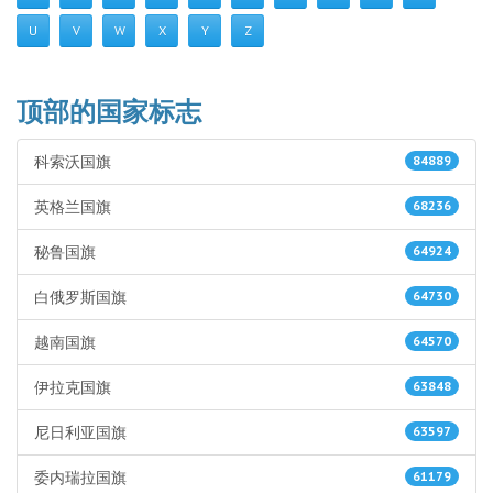
U
V
W
X
Y
Z
顶部的国家标志
科索沃国旗
84889
英格兰国旗
68236
秘鲁国旗
64924
白俄罗斯国旗
64730
越南国旗
64570
伊拉克国旗
63848
尼日利亚国旗
63597
委内瑞拉国旗
61179