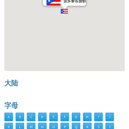
波多黎各旗帜
大陆
字母
A
B
C
D
E
F
G
H
I
J
K
L
M
N
O
P
Q
R
S
T