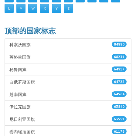
U
V
W
X
Y
Z
顶部的国家标志
科索沃国旗
84880
英格兰国旗
68231
秘鲁国旗
64917
白俄罗斯国旗
64722
越南国旗
64564
伊拉克国旗
63840
尼日利亚国旗
63591
委内瑞拉国旗
61176