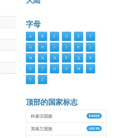
大陆
字母
A
B
C
D
E
F
G
H
I
J
K
L
M
N
O
P
Q
R
S
T
U
V
W
X
Y
Z
顶部的国家标志
科索沃国旗
84868
英格兰国旗
68198