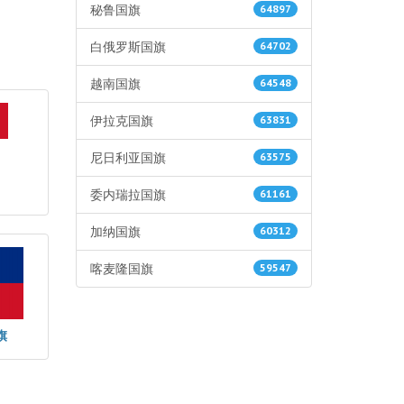
秘鲁国旗
64897
白俄罗斯国旗
64702
越南国旗
64548
伊拉克国旗
63831
尼日利亚国旗
63575
委内瑞拉国旗
61161
加纳国旗
60312
喀麦隆国旗
59547
旗