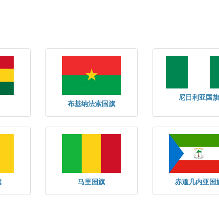
尼日利亚国
布基纳法索国旗
旗
马里国旗
赤道几内亚国