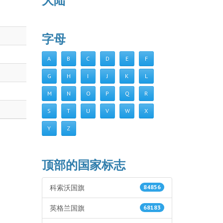
大陆
字母
A
B
C
D
E
F
G
H
I
J
K
L
M
N
O
P
Q
R
S
T
U
V
W
X
Y
Z
顶部的国家标志
科索沃国旗
84856
英格兰国旗
68183