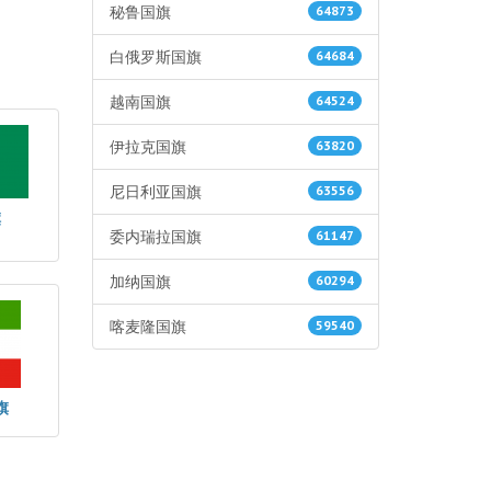
秘鲁国旗
64873
白俄罗斯国旗
64684
越南国旗
64524
伊拉克国旗
63820
尼日利亚国旗
63556
旗
委内瑞拉国旗
61147
加纳国旗
60294
喀麦隆国旗
59540
旗