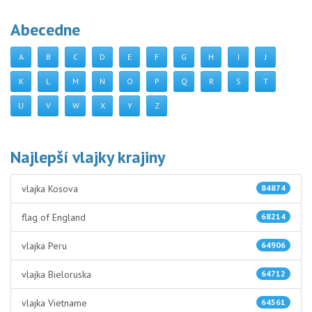
Abecedne
A
B
C
D
E
F
G
H
I
J
K
L
M
N
O
P
Q
R
S
T
U
V
W
X
Y
Z
Najlepší vlajky krajiny
vlajka Kosova
84874
flag of England
68214
vlajka Peru
64906
vlajka Bieloruska
64712
vlajka Vietname
64561