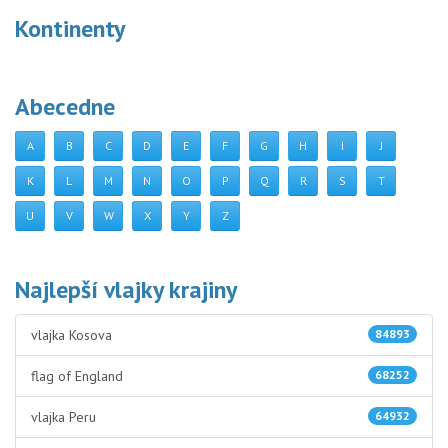
Kontinenty
Abecedne
A
B
C
D
E
F
G
H
I
J
K
L
M
N
O
P
Q
R
S
T
U
V
W
X
Y
Z
Najlepší vlajky krajiny
vlajka Kosova
84893
flag of England
68252
vlajka Peru
64932