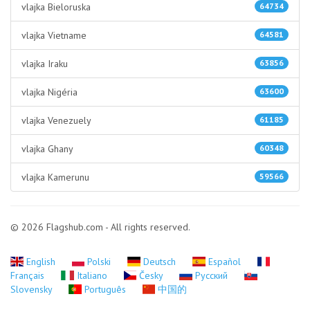
vlajka Bieloruska
64734
vlajka Vietname
64581
vlajka Iraku
63856
vlajka Nigéria
63600
vlajka Venezuely
61185
vlajka Ghany
60348
vlajka Kamerunu
59566
© 2026 Flagshub.com - All rights reserved.
English
Polski
Deutsch
Español
Français
Italiano
Česky
Русский
Slovensky
Português
中国的