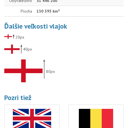
Obyvateľstvo
51 446 200
Plocha
130 395 km²
Ďalšie veľkosti vlajok
20px
40px
80px
Pozri tiež