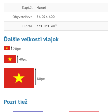
Kapitál
Hanoi
Obyvateľstvo
86 024 600
Plocha
331 051 km²
Ďalšie veľkosti vlajok
20px
40px
80px
Pozri tiež