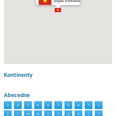
vlajka Vietname
Kontinenty
Abecedne
A
B
C
D
E
F
G
H
I
J
K
L
M
N
O
P
Q
R
S
T