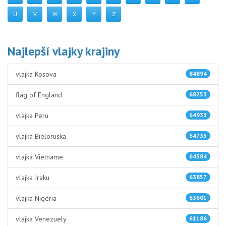
U
V
W
X
Y
Z
Najlepší vlajky krajiny
vlajka Kosova
84894
flag of England
68253
vlajka Peru
64933
vlajka Bieloruska
64735
vlajka Vietname
64584
vlajka Iraku
63857
vlajka Nigéria
63601
vlajka Venezuely
61186