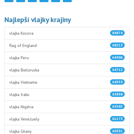
Najlepší vlajky krajiny
vlajka Kosova
84874
flag of England
68213
vlajka Peru
64906
vlajka Bieloruska
64712
vlajka Vietname
64559
vlajka Iraku
63838
vlajka Nigéria
63585
vlajka Venezuely
61173
vlajka Ghany
60331