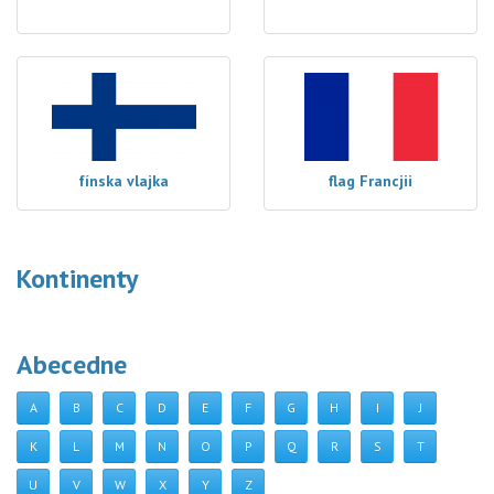
fínska vlajka
flag Francjii
Kontinenty
Abecedne
A
B
C
D
E
F
G
H
I
J
K
L
M
N
O
P
Q
R
S
T
U
V
W
X
Y
Z