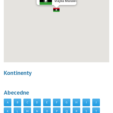
vlajka Malawi
Kontinenty
Abecedne
A
B
C
D
E
F
G
H
I
J
K
L
M
N
O
P
Q
R
S
T