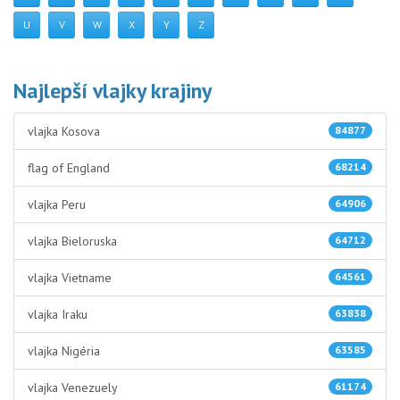
U
V
W
X
Y
Z
Najlepší vlajky krajiny
vlajka Kosova
84877
flag of England
68214
vlajka Peru
64906
vlajka Bieloruska
64712
vlajka Vietname
64561
vlajka Iraku
63838
vlajka Nigéria
63585
vlajka Venezuely
61174