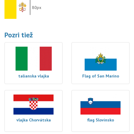
80px
Pozri tiež
talianska vlajka
Flag of San Maríno
vlajka Chorvátska
flag Slovinsko