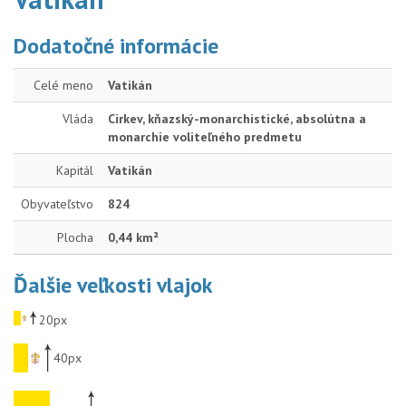
Dodatočné informácie
Celé meno
Vatikán
Vláda
Cirkev, kňazský-monarchistické, absolútna a
monarchie voliteľného predmetu
Kapitál
Vatikán
Obyvateľstvo
824
Plocha
0,44 km²
Ďalšie veľkosti vlajok
20px
40px