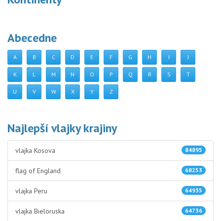
Abecedne
A
B
C
D
E
F
G
H
I
J
K
L
M
N
O
P
Q
R
S
T
U
V
W
X
Y
Z
Najlepší vlajky krajiny
vlajka Kosova
84895
flag of England
68253
vlajka Peru
64935
vlajka Bieloruska
64736