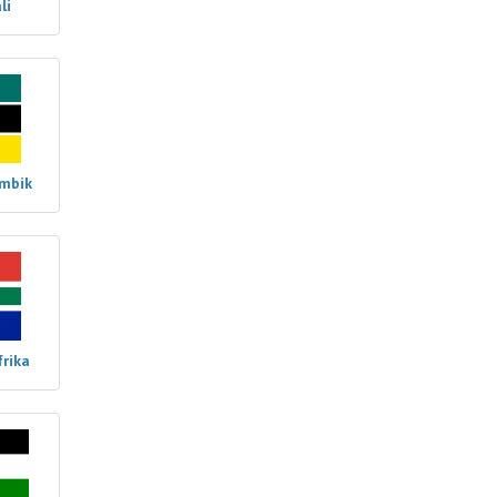
li
mbik
rika