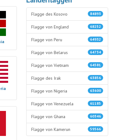
Flagge des Kosovo
84893
Flagge von England
68252
Flagge von Peru
64932
nia
Flagge von Belarus
64734
Flagge von Vietnam
64581
Flagge des Irak
63856
ria
Flagge von Nigeria
63600
Flagge von Venezuela
61185
Flagge von Ghana
60346
Flagge von Kamerun
59566