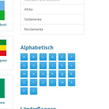
Afrika
Südamerika
buti
Nordamerika
Alphabetisch
A
B
C
D
E
F
opien
G
H
I
J
K
L
M
N
O
P
Q
R
S
T
U
V
W
X
Y
Z
nea
Länderflaggen