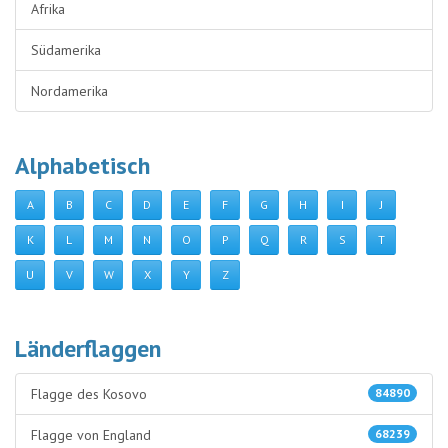
Afrika
Südamerika
Nordamerika
Alphabetisch
A
B
C
D
E
F
G
H
I
J
K
L
M
N
O
P
Q
R
S
T
U
V
W
X
Y
Z
Länderflaggen
Flagge des Kosovo
84890
Flagge von England
68239