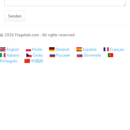
Senden
© 2026 Flagshub.com - All rights reserved.
English
Polski
Deutsch
Español
Français
Italiano
Česky
Русский
Slovensky
Português
中国的