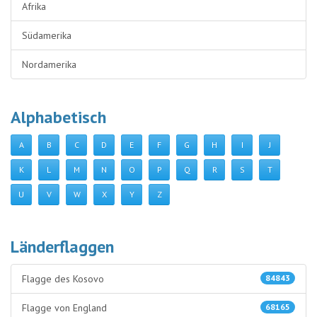
Afrika
Südamerika
Nordamerika
Alphabetisch
A
B
C
D
E
F
G
H
I
J
K
L
M
N
O
P
Q
R
S
T
U
V
W
X
Y
Z
Länderflaggen
Flagge des Kosovo
84843
Flagge von England
68165