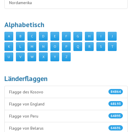
Nordamerika
Alphabetisch
A
B
C
D
E
F
G
H
I
J
K
L
M
N
O
P
Q
R
S
T
U
V
W
X
Y
Z
Länderflaggen
Flagge des Kosovo
84864
Flagge von England
68193
Flagge von Peru
64895
Flagge von Belarus
64691