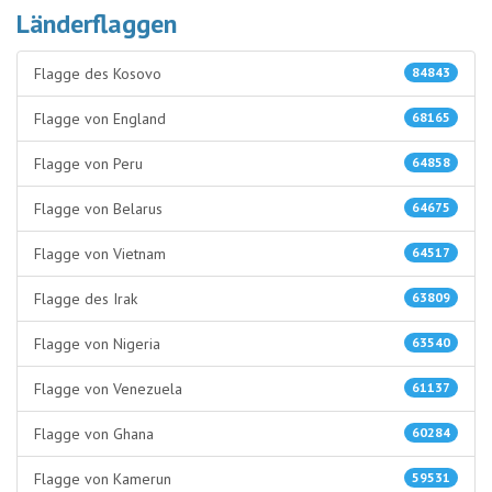
Länderflaggen
Flagge des Kosovo
84843
Flagge von England
68165
Flagge von Peru
64858
Flagge von Belarus
64675
Flagge von Vietnam
64517
Flagge des Irak
63809
Flagge von Nigeria
63540
Flagge von Venezuela
61137
Flagge von Ghana
60284
Flagge von Kamerun
59531