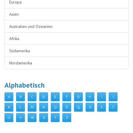
Europa
Asien
Australien und Ozeanien
Afrika
Südamerika
Nordamerika
Alphabetisch
A
B
C
D
E
F
G
H
I
J
K
L
M
N
O
P
Q
R
S
T
U
V
W
X
Y
Z