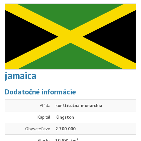
jamaica
Dodatočné informácie
Vláda
konštitučná monarchia
Kapitál
Kingston
Obyvateľstvo
2 700 000
Plocha
10 991 km²