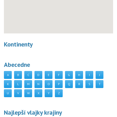
Kontinenty
Abecedne
A
B
C
D
E
F
G
H
I
J
K
L
M
N
O
P
Q
R
S
T
U
V
W
X
Y
Z
Najlepší vlajky krajiny