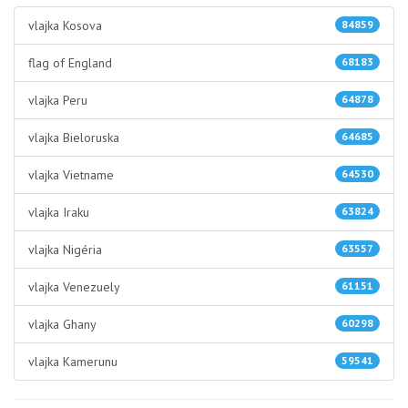
vlajka Kosova
84859
flag of England
68183
vlajka Peru
64878
vlajka Bieloruska
64685
vlajka Vietname
64530
vlajka Iraku
63824
vlajka Nigéria
63557
vlajka Venezuely
61151
vlajka Ghany
60298
vlajka Kamerunu
59541