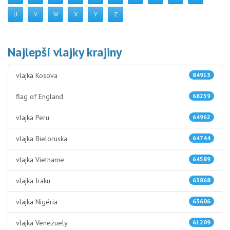
U
V
W
X
Y
Z
Najlepší vlajky krajiny
vlajka Kosova
84913
flag of England
68259
vlajka Peru
64962
vlajka Bieloruska
64744
vlajka Vietname
64589
vlajka Iraku
63868
vlajka Nigéria
63606
vlajka Venezuely
61209