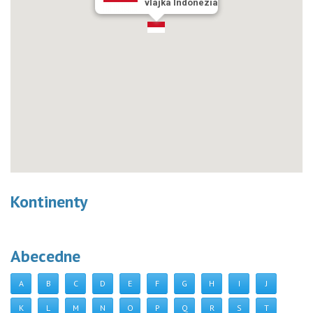
vlajka Indonézia
Kontinenty
Abecedne
A
B
C
D
E
F
G
H
I
J
K
L
M
N
O
P
Q
R
S
T