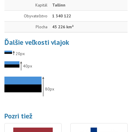
Kapitál
Tallinn
Obyvateľstvo
1 340 122
Plocha
45 226 km²
Ďalšie veľkosti vlajok
20px
40px
80px
Pozri tiež