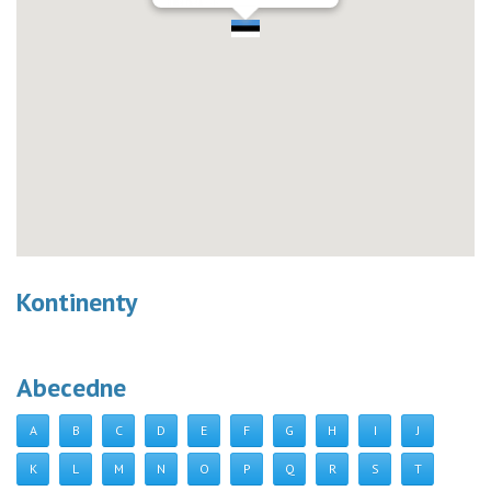
Kontinenty
Abecedne
A
B
C
D
E
F
G
H
I
J
K
L
M
N
O
P
Q
R
S
T