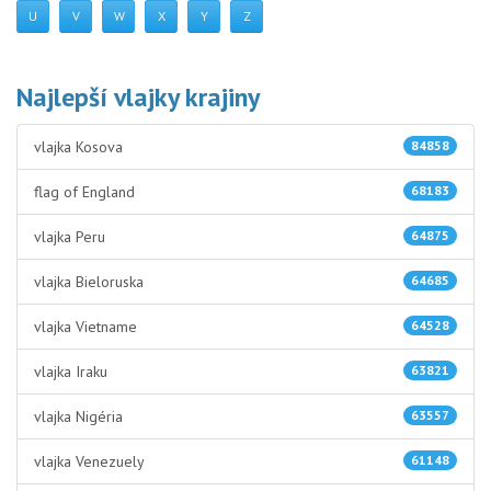
U
V
W
X
Y
Z
Najlepší vlajky krajiny
vlajka Kosova
84858
flag of England
68183
vlajka Peru
64875
vlajka Bieloruska
64685
vlajka Vietname
64528
vlajka Iraku
63821
vlajka Nigéria
63557
vlajka Venezuely
61148