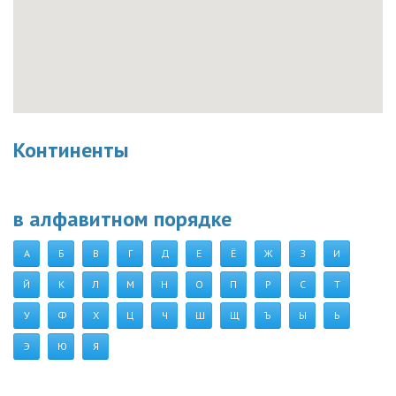
Континенты
в алфавитном порядке
А
Б
В
Г
Д
Е
Ё
Ж
З
И
Й
К
Л
М
Н
О
П
Р
С
Т
У
Ф
Х
Ц
Ч
Ш
Щ
Ъ
Ы
Ь
Э
Ю
Я