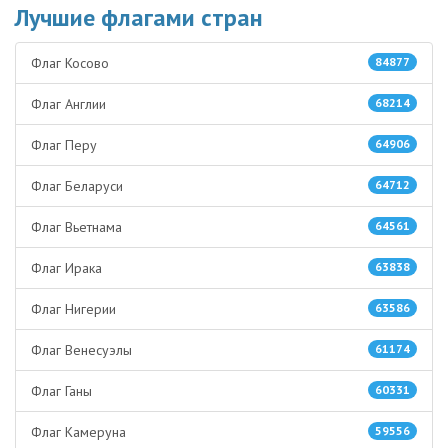
Лучшие флагами стран
Флаг Косово
84877
Флаг Англии
68214
Флаг Перу
64906
Флаг Беларуси
64712
Флаг Вьетнама
64561
Флаг Ирака
63838
Флаг Нигерии
63586
Флаг Венесуэлы
61174
Флаг Ганы
60331
Флаг Камеруна
59556