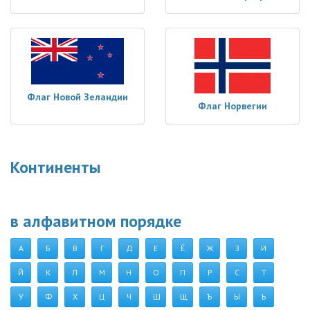
Флаг Новой Зеландии
Флаг Норвегии
Континенты
в алфавитном порядке
А
Б
В
Г
Д
Е
Ё
Ж
З
И
Й
К
Л
М
Н
О
П
Р
С
Т
У
Ф
Х
Ц
Ч
Ш
Щ
Ъ
Ы
Ь