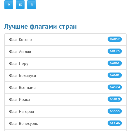
Э
Ю
Я
Лучшие флагами стран
Флаг Косово
84852
Флаг Англии
68175
Флаг Перу
64861
Флаг Беларуси
64681
Флаг Вьетнама
64524
Флаг Ирака
63819
Флаг Нигерии
63555
Флаг Венесуэлы
61146