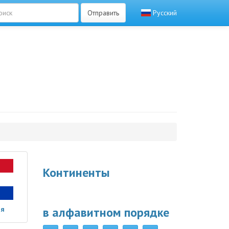
Отправить
Русский
Континенты
ая
в алфавитном порядке