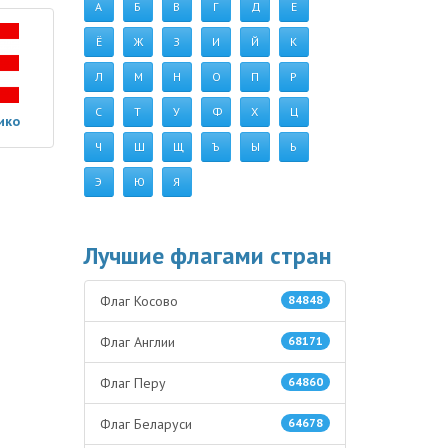
А
Б
В
Г
Д
Е
Ё
Ж
З
И
Й
К
Л
М
Н
О
П
Р
С
Т
У
Ф
Х
Ц
ико
Ч
Ш
Щ
Ъ
Ы
Ь
Э
Ю
Я
Лучшие флагами стран
Флаг Косово
84848
Флаг Англии
68171
Флаг Перу
64860
Флаг Беларуси
64678