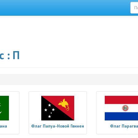
 : П
ана
Флаг Папуа-Новой Гвинеи
Флаг Парагв