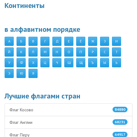
Континенты
в алфавитном порядке
А
Б
В
Г
Д
Е
Ё
Ж
З
И
Й
К
Л
М
Н
О
П
Р
С
Т
У
Ф
Х
Ц
Ч
Ш
Щ
Ъ
Ы
Ь
Э
Ю
Я
Лучшие флагами стран
Флаг Косово
84880
Флаг Англии
68231
Флаг Перу
64917