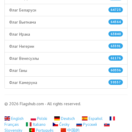
Флаг Беларуси
64723
Флаг Вьетнама
64564
Флаг Ирака
63840
Флаг Нигерии
63591
Флаг Венесуэлы
61176
Флаг Ганы
60336
Флаг Камеруна
59557
© 2026 Flagshub.com - All rights reserved.
English
Polski
Deutsch
Español
Français
Italiano
Česky
Русский
Slovensky
Português
中国的