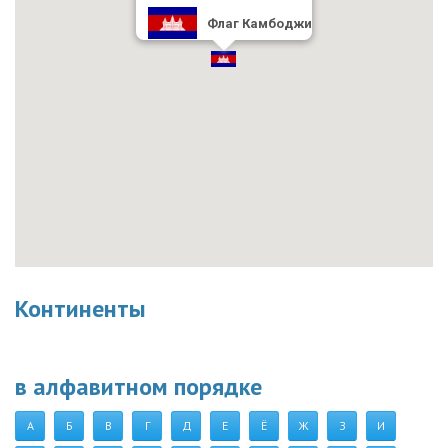
Флаг Камбоджи
Континенты
в алфавитном порядке
А
Б
В
Г
Д
Е
Ё
Ж
З
И