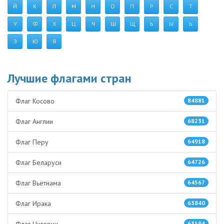
Й
К
Л
М
Н
О
П
Р
С
Т
У
Ф
Х
Ц
Ч
Ш
Щ
Ъ
Ы
Ь
Э
Ю
Я
Лучшие флагами стран
Флаг Косово
84881
Флаг Англии
68231
Флаг Перу
64918
Флаг Беларуси
64726
Флаг Вьетнама
64567
Флаг Ирака
63840
Флаг Нигерии
63594