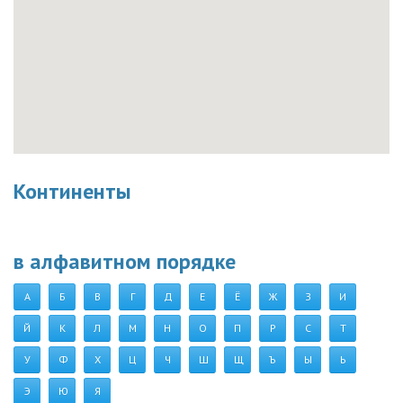
Континенты
в алфавитном порядке
А
Б
В
Г
Д
Е
Ё
Ж
З
И
Й
К
Л
М
Н
О
П
Р
С
Т
У
Ф
Х
Ц
Ч
Ш
Щ
Ъ
Ы
Ь
Э
Ю
Я